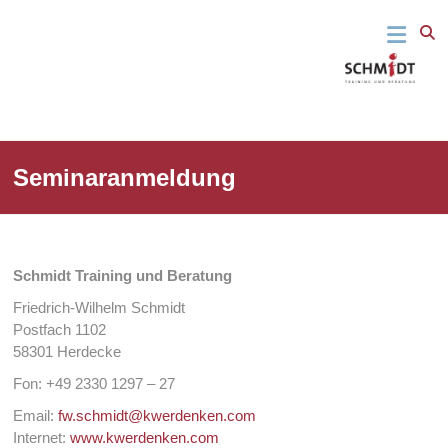
Fit für den
Schmidt
springen
beruflichen
Alltag – Fit
Training
für das
Leben
und
Beratung
Seminaranmeldung
Schmidt Training und Beratung
Friedrich-Wilhelm Schmidt
Postfach 1102
58301 Herdecke
Fon: +49 2330 1297 – 27
Email:
fw.schmidt@kwerdenken.com
Internet:
www.kwerdenken.com