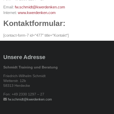
Email:
fw.schmidt@kwerdenken.com
Internet:
www.kwerdenken.com
Kontaktformular:
[contact-form-7 id=“477″ title=“Kontakt“]
Unsere Adresse
Schmidt Training und Beratung
Friedrich-Wilhelm Schmidt
Wetterstr. 12b
58313 Herdecke
Fon: +49 2330 1297 – 27
fw.schmidt@kwerdenken.com