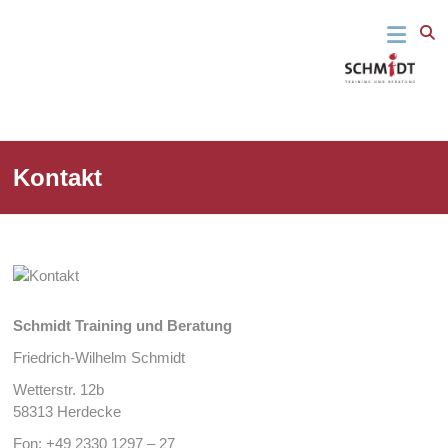
Fit für den
Schmidt
springen
beruflichen
Alltag – Fit
Training
für das
Leben
und
Beratung
Kontakt
Schmidt Training und Beratung
Friedrich-Wilhelm Schmidt
Wetterstr. 12b
58313 Herdecke
Fon: +49 2330 1297 – 27