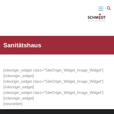
Fit für den
Schmidt
springen
beruflichen
Alltag – Fit
Training
für das
Leben
und
Beratung
Sanitätshaus
[siteorigin_widget class=“SiteOrigin_Widget_Image_Widget“]
[/siteorigin_widget]
[siteorigin_widget class=“SiteOrigin_Widget_Image_Widget“]
[/siteorigin_widget]
[siteorigin_widget class=“SiteOrigin_Widget_Image_Widget“]
[/siteorigin_widget]
[newsletter]