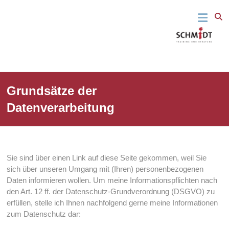
Fit für den
Schmidt
springen
beruflichen
Alltag – Fit
Training
für das
Leben
und
Beratung
Grundsätze der
Datenverarbeitung
Sie sind über einen Link auf diese Seite gekommen, weil Sie
sich über unseren Umgang mit (Ihren) personenbezogenen
Daten informieren wollen. Um meine Informationspflichten nach
den Art. 12 ff. der Datenschutz-Grundverordnung (DSGVO) zu
erfüllen, stelle ich Ihnen nachfolgend gerne meine Informationen
zum Datenschutz dar: